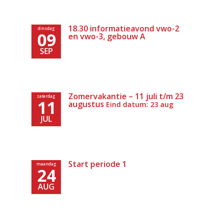
18.30 informatieavond vwo-2
dinsdag
09
en vwo-3, gebouw A
SEP
Zomervakantie – 11 juli t/m 23
zaterdag
11
augustus
Eind datum: 23 aug
JUL
Start periode 1
maandag
24
AUG