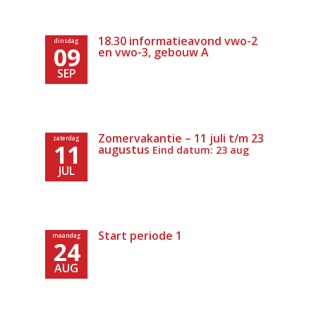
18.30 informatieavond vwo-2
dinsdag
09
en vwo-3, gebouw A
SEP
Zomervakantie – 11 juli t/m 23
zaterdag
11
augustus
Eind datum: 23 aug
JUL
Start periode 1
maandag
24
AUG