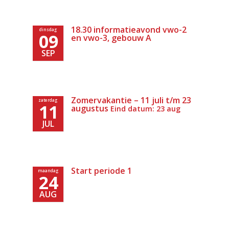
18.30 informatieavond vwo-2
dinsdag
09
en vwo-3, gebouw A
SEP
Zomervakantie – 11 juli t/m 23
zaterdag
11
augustus
Eind datum: 23 aug
JUL
Start periode 1
maandag
24
AUG