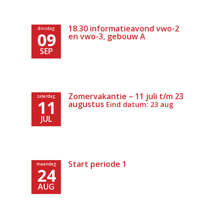
18.30 informatieavond vwo-2
dinsdag
09
en vwo-3, gebouw A
SEP
Zomervakantie – 11 juli t/m 23
zaterdag
11
augustus
Eind datum: 23 aug
JUL
Start periode 1
maandag
24
AUG