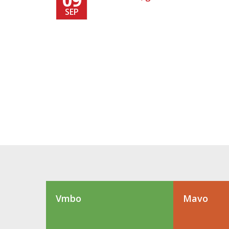
SEP
Vmbo
Mavo