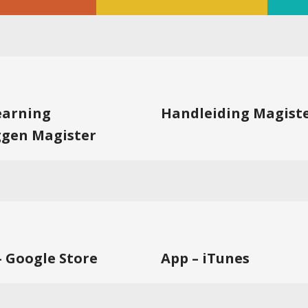
learning
Handleiding Magist
ggen Magister
– Google Store
App – iTunes