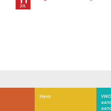
JUL
Havo
VWO
aand
aand