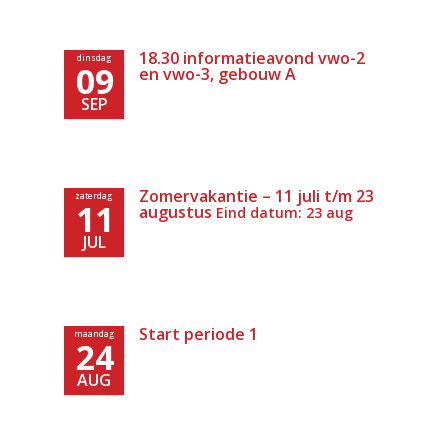
18.30 informatieavond vwo-2
dinsdag
09
en vwo-3, gebouw A
SEP
Zomervakantie – 11 juli t/m 23
zaterdag
11
augustus
Eind datum: 23 aug
JUL
Start periode 1
maandag
24
AUG